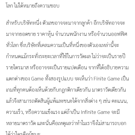
โลก ไม่ได้หมายถึงความชอบ
สำหรับบริษัทหนึ่ง ตัวเลขอาจจะมาจากลูกค้า อีกบริษัทอาจจะ
มาจากยอดขาย ราคาหุ้น จำนวนพนักงาน หรือจำนวนออฟฟิศ
ทั่วโลก ซึ่งบริษัทที่เคลมความเป็นที่หนึ่งของตัวเองเหล่านี้จะ
กำหนดแม้กระทั่งระยะเวลาที่ใช้ในการวัดผล ไม่ว่าจะเป็นรายปี
รายไตรมาส หรืออาจจะเป็นรายแปดเดือน จากที่ได้อธิบายความ
แตกต่างของ Game ทั้งสองรูปแบบ จะเห็นว่า Finite Game เป็น
เกมที่ทุกคนต้องเห็นด้วยกับกฎกติกาเดียวกัน มาตราวัดเดียวกัน
แล้วจึงสามารถตัดสินผู้แพ้และชนะได้จากสิ่งต่าง ๆ เช่น คะแนน,
ความเร็ว, หรือความแข็งแรง แต่ถ้าเป็น Infinite Game จะมี
หลายมาตราวัด และนั่นคือเหตุผลว่าทำไมเราจึงไม่สามารถบอก
ได้ว่าใครคือผู้ชนะ