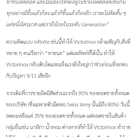
ขาขึ้นได้ตลอด และไม่มีอะไรที่จะอยู่ในขาลงได้ตลอดเช่นกัน
ทุกอย่างมีขึ้นแล้วก็ลง แล้วก็ขึ้นแล้วก็ลงอีก เราจะไม่คิดสั้น ๆ
แค่หนึ่งไตรมาส แต่เราถึงไกลในระดับ Generation”
ความคิดแบบ Infinite เช่นนี้ทำให้ Victorinox กล้าเผชิญกับสิ่งที่
หลาย ๆ คนเรียกว่า “หายนะ” แต่ผลลัพท์ที่ได้นั้น ทำให้
Victorinox กลับเติบโตและแข็งแรงยิ่งใหญ่กว่าช่วงก่อนที่จะพบ
กับปัญหา 9/11 เสียอีก
จากเดิมที่การขายมีดมีสัดส่วนมากถึง 95% ของยอดขายทั้งหมด
ของบริษัท (ซึ่งเฉพาะตัวมีดพอ Swiss Army นั้นมีถึง 80%) วันนี้
ลดลงเหลือแค่ 35% ของยอดขายทั้งหมด แต่ยอดขายในสินค้า
กลุ่มอื่นเช่น นาฬิกา น้ำหอม ต่างหากที่ทำให้ Victorinox ทำราย