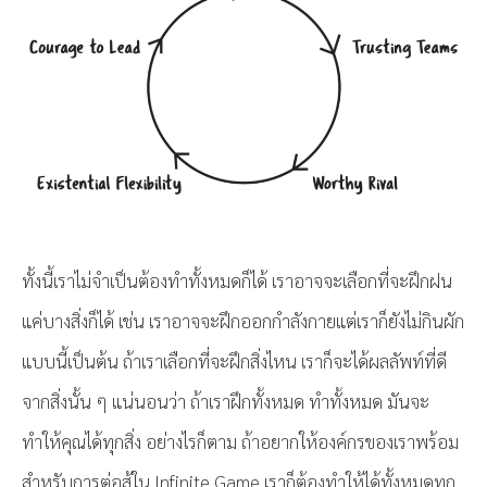
ทั้งนี้เราไม่จำเป็นต้องทำทั้งหมดก็ได้ เราอาจจะเลือกที่จะฝึกฝน
แค่บางสิ่งก็ได้ เช่น เราอาจจะฝึกออกกำลังกายแต่เราก็ยังไม่กินผัก
แบบนี้เป็นต้น ถ้าเราเลือกที่จะฝึกสิ่งไหน เราก็จะได้ผลลัพท์ที่ดี
จากสิ่งนั้น ๆ แน่นอนว่า ถ้าเราฝึกทั้งหมด ทำทั้งหมด มันจะ
ทำให้คุณได้ทุกสิ่ง อย่างไรก็ตาม ถ้าอยากให้องค์กรของเราพร้อม
สำหรับการต่อสู้ใน Infinite Game เราก็ต้องทำให้ได้ทั้งหมดทุก