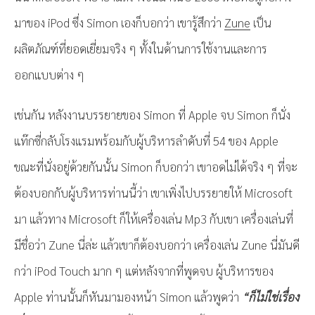
มาของ iPod ซึ่ง Simon เองก็บอกว่า เขารู้สึกว่า
Zune
เป็น
ผลิตภัณฑ์ที่ยอดเยี่ยมจริง ๆ ทั้งในด้านการใช้งานและการ
ออกแบบต่าง ๆ
เช่นกัน หลังงานบรรยายของ Simon ที่ Apple จบ Simon ก็นั่ง
แท๊กซี่กลับโรงแรมพร้อมกับผู้บริหารลำดับที่ 54 ของ Apple
ขณะที่นั่งอยู่ด้วยกันนั้น Simon ก็บอกว่า เขาอดไม่ได้จริง ๆ ที่จะ
ต้องบอกกับผู้บริหารท่านนี้ว่า เขาเพิ่งไปบรรยายให้ Microsoft
มา แล้วทาง Microsoft ก็ให้เครื่องเล่น Mp3 กับเขา เครื่องเล่นที่
มีชื่อว่า Zune นี่ล่ะ แล้วเขาก็ต้องบอกว่า เครื่องเล่น Zune นี่มันดี
กว่า iPod Touch มาก ๆ แต่หลังจากที่พูดจบ ผู้บริหารของ
Apple ท่านนั้นก็หันมามองหน้า Simon แล้วพูดว่า
“ก็ไม่ใช่เรื่อง