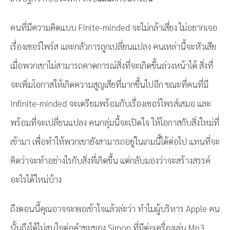
คนที่มีความคิดแบบ Finite-minded จะไม่กล้าเสี่ยง ไม่อยากเจอ
เรื่องเซอร์ไพร์ส และกลัวการถูกเปลี่ยนแปลง คนเหล่านี้จะหัวเสีย
เมื่อพวกเขาไม่สามารถคาดการณ์สิ่งที่จะเกิดขึ้นล่วงหน้าได้ สิ่งที่
จะเพิ่มโอกาสให้เกิดความสูญเสียที่มากขึ้นไปอีก ขณะที่คนที่มี
Infinite-minded จะเตรียมพร้อมกับเรื่องเซอร์ไพรส์เสมอ และ
พร้อมที่จะเปลี่ยนแปลง คนกลุ่มนี้จะเปิดใจ ให้โอกาสกับสิ่งใหม่ที่
เข้ามา เพื่อทำให้พวกเขายังสามารถอยู่ในเกมนี้ได้ต่อไป แทนที่จะ
คิดว่าจะทำอย่างไรกับสิ่งที่เกิดขึ้น แต่กลับมองว่าจะสร้างสรรค์
อะไรได้ใหม่บ้าง
ถึงตอนนี้คุณอาจจะพอเข้าใจแล้วล่ะว่า ทำไมผู้บริหาร Apple คน
นั้นถึงได้ไม่สนใจต่อคำชมของ Simon ที่มีต่อเครื่องเล่น Mp3