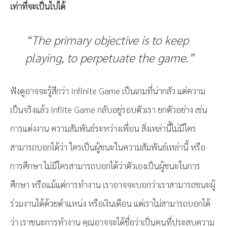
เท่าที่จะเป็นไปได้
“The primary objective is to keep
playing, to perpetuate the game.”
ฟังดูอาจจะรู้สึกว่า Infinite Game เป็นเกมที่น่ากลัว แต่ความ
เป็นจริงแล้ว Infiite Game กลับอยู่รอบตัวเรา ยกตัวอย่าง เช่น
การแต่งงาน ความสัมพันธ์ระหว่างเพื่อน สิ่งเหล่านี้ไม่มีใคร
สามารถบอกได้ว่า ใครเป็นผู้ชนะในความสัมพันธ์เหล่านี้ หรือ
การศึกษา ไม่มีใครสามารถบอกได้ว่าตัวเองเป็นผู้ชนะในการ
ศึกษา หรือแม้แต่การทำงาน เราอาจจะบอกว่าเราสามารถชนะผู้
ร่วมงานได้ด้วยตำแหน่ง หรือเงินเดือน แต่เราไม่สามารถบอกได้
ว่า เราชนะการทำงาน คุณอาจจะได้ชื่อว่าเป็นคนที่ประสบความ