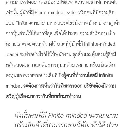
ความสำเร็จได้อย่างต่อเนื่อง ไม่ใช่เฉพาะในช่วงเวลาที่กำหนดไว้
เท่านั้น ผู้นำที่มี Finite-minded leader หรือคนที่มีความคิด
แบบ Finite จะพยายามหาผลประโยชน์จากพนักงาน จากลูกค้า
จากหุ้นส่วนให้ได้มากที่สุด เพื่อให้ประสบความสำเร็จตามเป้า
หมายและระยะเวลาที่วางไว้ ขณะที่ผู้นำที่มี Infinite-minded
leader จะทำอย่างไรก็ได้ให้พนักงาน ลูกค้า และหุ้นส่วนรู้สึกมี
พลังตลอดเวลา และต้องการทุ่มเทด้วยแรงกาย หรือแม้แต่เงิน
ลงทุนของพวกเขาอย่างเต็มที่ ซึ่ง
ผู้คนที่ทำงานโดยมี Infinite
mindset จะต้องการเห็นว่าวันที่เขาลาออก บริษัทต้องมีความ
เจริญรุ่งเรืองมากกว่าวันที่เขาเข้ามาทำงาน
ดังนั้นคนที่มี Finite-minded จะพยายาม
สร้างสินค้าที่สามารถขายให้ลูกค้าได้ ส่วน