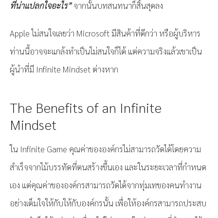
ที่น่าแปลกใจอะไร”
จากนั้นบทสนทนาก็สิ้นสุดลง
Apple ไม่สนใจเลยว่า Microsoft มีสินค้าที่ดีกว่า หรือผู้บริหาร
ท่านนี้อาจจะแกล้งทำเป็นไม่สนใจก็ได้ แต่ความจริงแล้วเขาเป็น
ผู้นำที่มี Infinite Mindset ต่างหาก
The Benefits of an Infinite
Mindset
ใน Infinite Game คุณค่าขององค์กรไม่สามารถวัดได้โดยความ
สำเร็จจากไม้บรรทัดที่ตนสร้างขึ้นเอง และในระยะเวลาที่กำหนด
เอง แต่คุณค่าขององค์กรสามารถวัดได้จากทุ่มเทของคนทำงาน
อย่างเต็มใจให้กับให้กับองค์กรนั้น เพื่อให้องค์กรสามารถประสบ