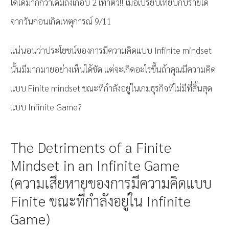
ได้ได้มากกว่าเดิมถึงเกือบ 2 เท่าตัว!! เมื่อเปรียบเทียบกับรายได้
จากวันก่อนเกิดเหตุการณ์ 9/11
แน่นอนว่าประโยชน์ของการมีความคิดแบบ Infinite mindset
นั้นมีมากมายอย่างเห็นได้ชัด แต่จะเกิดอะไรขึ้นถ้าคุณมีความคิด
แบบ Finite mindset ขณะที่กำลังอยู่ในเกมธุรกิจที่ไม่มีที่สิ้นสุด
แบบ Infinite Game?
The Detriments of a Finite
Mindset in an Infinite Game
(ความเสียหายของการมีความคิดแบบ
Finite ขณะที่กำลังอยู่ใน Infinite
Game)