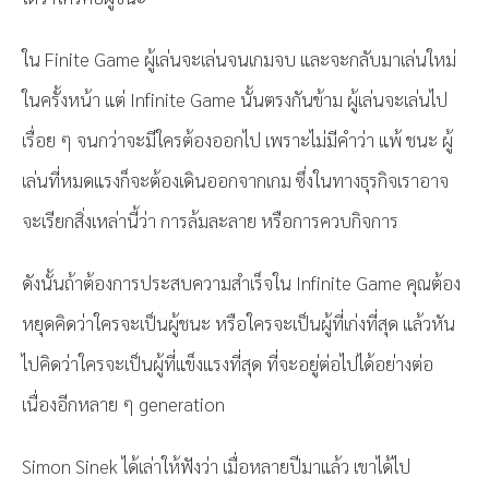
ใน Finite Game ผู้เล่นจะเล่นจนเกมจบ และจะกลับมาเล่นใหม่
ในครั้งหน้า แต่ Infinite Game นั้นตรงกันข้าม ผู้เล่นจะเล่นไป
เรื่อย ๆ จนกว่าจะมีใครต้องออกไป เพราะไม่มีคำว่า แพ้ ชนะ ผู้
เล่นที่หมดแรงก็จะต้องเดินออกจากเกม ซึ่งในทางธุรกิจเราอาจ
จะเรียกสิ่งเหล่านี้ว่า การล้มละลาย หรือการควบกิจการ
ดังนั้นถ้าต้องการประสบความสำเร็จใน Infinite Game คุณต้อง
หยุดคิดว่าใครจะเป็นผู้ชนะ หรือใครจะเป็นผู้ที่เก่งที่สุด แล้วหัน
ไปคิดว่าใครจะเป็นผู้ที่แข็งแรงที่สุด ที่จะอยู่ต่อไปได้อย่างต่อ
เนื่องอีกหลาย ๆ generation
Simon Sinek ได้เล่าให้ฟังว่า เมื่อหลายปีมาแล้ว เขาได้ไป