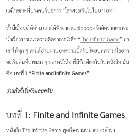
แต่ในขณะที่บางคนก็บอกว่า “โลกสวยเกินไปในบางบท”
ทั้งนี้เมื่อผมได้อ่าน และได้ฟังจาก audiobook จึงคิดว่าอยากจะ
นำเรื่องราวแนวความคิดจากหนังสือ “
The Infinite Game
” มา
เล่าให้ทุก ๆ คนได้อ่านผ่านบทความนี้ครับ โดยบทความนี้อยาก
จะเริ่มต้นที่บทแรก ๆ ของหนังสือ ที่มีชื่อเดียวกันกับหนังสือ นั่น
คือ
บทที่ 1 “Finite and Infinite Games”
ว่าแล้วก็เริ่มกันเลยครับ
บทที่ 1:
Finite and Infinite Games
หนังสือ The Infinite Game พูดถึงความหมายของคำว่า