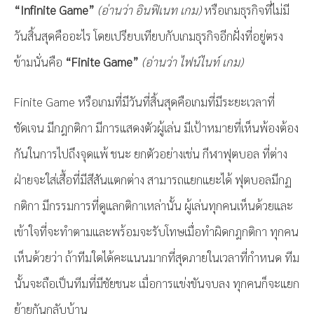
“Infinite Game”
(อ่านว่า อินฟิเนท เกม)
หรือเกมธุรกิจที่ไม่มี
วันสิ้นสุดคืออะไร โดยเปรียบเทียบกับเกมธุรกิจอีกฝั่งที่อยู่ตรง
ข้ามนั่นคือ
“Finite Game”
(อ่านว่า ไฟน์ไนท์ เกม)
Finite Game หรือเกมที่มีวันที่สิ้นสุดคือเกมที่มีระยะเวลาที่
ชัดเจน มีกฎกติกา มีการแสดงตัวผู้เล่น มีเป้าหมายที่เห็นพ้องต้อง
กันในการไปถึงจุดแพ้ ชนะ ยกตัวอย่างเช่น กีฬาฟุตบอล ที่ต่าง
ฝ่ายจะใส่เสื้อที่มีสีสันแตกต่าง สามารถแยกแยะได้ ฟุตบอลมีกฏ
กติกา มีกรรมการที่ดูแลกติกาเหล่านั้น ผู้เล่นทุกคนเห็นด้วยและ
เข้าใจที่จะทำตามและพร้อมจะรับโทษเมื่อทำผิดกฎกติกา ทุกคน
เห็นด้วยว่า ถ้าทีมใดได้คะแนนมากที่สุดภายในเวลาที่กำหนด ทีม
นั้นจะถือเป็นทีมที่มีชัยชนะ เมื่อการแข่งขันจบลง ทุกคนก็จะแยก
ย้ายกันกลับบ้าน