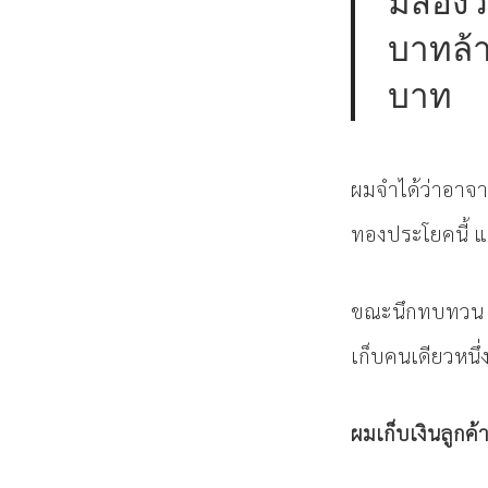
มีสองวิ
บาทล้า
บาท
ผมจำได้ว่าอาจา
ทองประโยคนี้ แ
ขณะนึกทบทวน ผม
เก็บคนเดียวหนึ
ผมเก็บเงินลูกค้