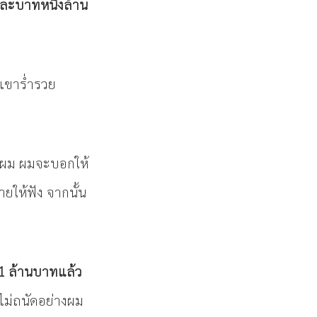
นละบาทหนึ่งล้าน
เขาร่ำรวย
ับผม ผมจะบอกให้
ยให้ฟัง จากนั้น
 1 ล้านบาทแล้ว
 ไม่ถนัดอย่างผม