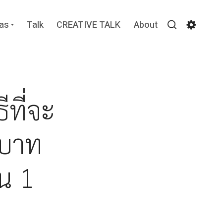
Expand
vas
Talk
CREATIVE TALK
About
child
Search
Settin
menu
ีที่จะ
ะบาท
คน 1