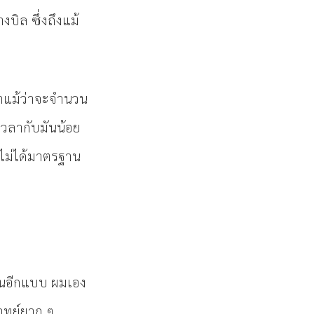
งบิล ซึ่งถึงแม้
ตาแม้ว่าจะจำนวน
เวลากับมันน้อย
พ ไม่ได้มาตรฐาน
นอีกแบบ ผมเอง
จทย์ยาก ๆ