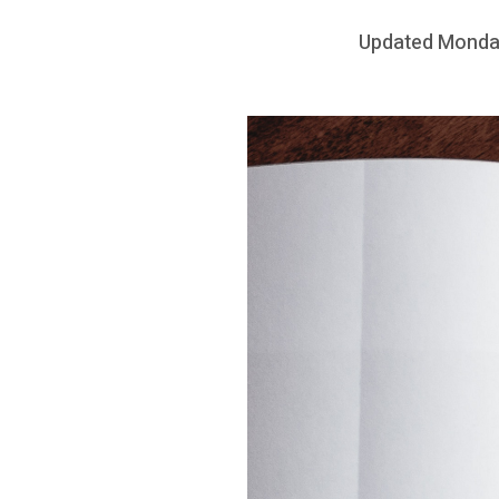
Posted
Updated
Monda
on