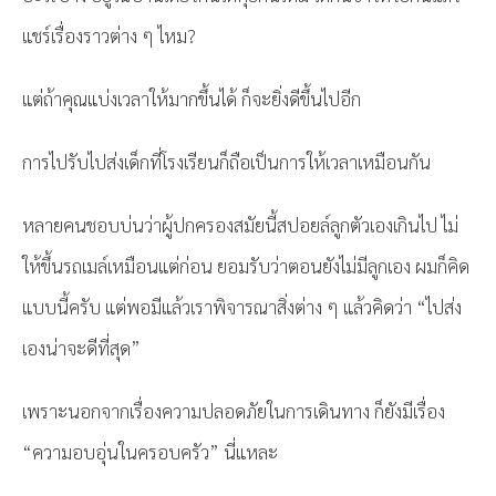
แชร์เรื่องราวต่าง ๆ ไหม?
แต่ถ้าคุณแบ่งเวลาให้มากขึ้นได้ ก็จะยิ่งดีขึ้นไปอีก
การไปรับไปส่งเด็กที่โรงเรียนก็ถือเป็นการให้เวลาเหมือนกัน
หลายคนชอบบ่นว่าผู้ปกครองสมัยนี้สปอยล์ลูกตัวเองเกินไป ไม่
ให้ขึ้นรถเมล์เหมือนแต่ก่อน ยอมรับว่าตอนยังไม่มีลูกเอง ผมก็คิด
แบบนี้ครับ แต่พอมีแล้วเราพิจารณาสิ่งต่าง ๆ แล้วคิดว่า “ไปส่ง
เองน่าจะดีที่สุด”
เพราะนอกจากเรื่องความปลอดภัยในการเดินทาง ก็ยังมีเรื่อง
“ความอบอุ่นในครอบครัว” นี่แหละ