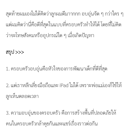
สุดท้ายผมเองไม่ได้คิดว่าลูกผมดีมาากกก อบอุ่นจัด ๆ กว่าใคร ๆ
แต่ผมคิดว่านี่คือดีที่สุดในแบบที่ครอบครัวทำให้ได้ โดยที่ไม่คิด
ว่าจะโทษสังคมหรืออุปกรณ์ใด ๆ เมื่อเกิดปัญหา
สรุป >>>
1. ครอบครัวอบอุ่นคือหัวใจของการพัฒนาเด็กที่ดีที่สุด
2. แต่เราหลีกเลี่ยงมือถือและ iPad ไม่ได้ เพราะพ่อแม่เองก็ใช้ให้
ลูกเห็นตลอดเวลา
3. ความอบอุ่นของครอบครัว คือการสร้างพื้นที่ปลอดภัยให้
คนในครอบครัวกล้าคุยกันและแชร์เรื่องราวต่อกัน