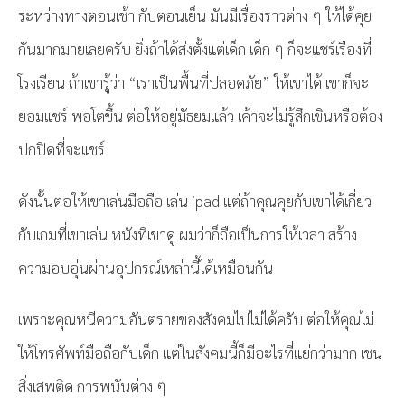
ระหว่างทางตอนเช้า กับตอนเย็น มันมีเรื่องราวต่าง ๆ ให้ได้คุย
กันมากมายเลยครับ ยิ่งถ้าได้ส่งตั้งแต่เด็ก เด็ก ๆ ก็จะแชร์เรื่องที่
โรงเรียน ถ้าเขารู้ว่า “เราเป็นพื้นที่ปลอดภัย” ให้เขาได้ เขาก็จะ
ยอมแชร์ พอโตขึ้น ต่อให้อยู่มัธยมแล้ว เค้าจะไม่รู้สึกเขินหรือต้อง
ปกปิดที่จะแชร์
ดังนั้นต่อให้เขาเล่นมือถือ เล่น ipad แต่ถ้าคุณคุยกับเขาได้เกี่ยว
กับเกมที่เขาเล่น หนังที่เขาดู ผมว่าก็ถือเป็นการให้เวลา สร้าง
ความอบอุ่นผ่านอุปกรณ์เหล่านี้ได้เหมือนกัน
เพราะคุณหนีความอันตรายของสังคมไปไม่ได้ครับ ต่อให้คุณไม่
ให้โทรศัพท์มือถือกับเด็ก แต่ในสังคมนี้ก็มีอะไรที่แย่กว่ามาก เช่น
สิ่งเสพติด การพนันต่าง ๆ